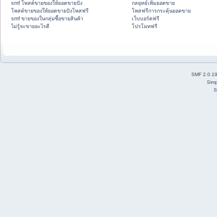
smf โพสต์ขายของให้ยอดขายปัง
กลยุทธ์เพิ่มยอดขาย
โพสต์ขายของให้ยอดขายปังโพสฟรี
โพสฟรีการกระตุ้นยอดขาย
smf ขายของในกลุ่มซื้อขายสินค้า
เว็บบอร์ดฟรี
ไม่รู้จะขายอะไรดี
โปรโมทฟรี
SMF 2.0.1
Simp
S