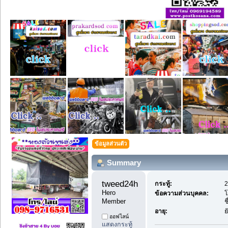
ข้อมูลส่วนตัว
Summary
tweed24hr 
กระทู้:
2
Hero 
ข้อความส่วนบุคคล:
โ
Member
ช
อายุ:
ย
ออฟไลน์
แสดงกระทู้