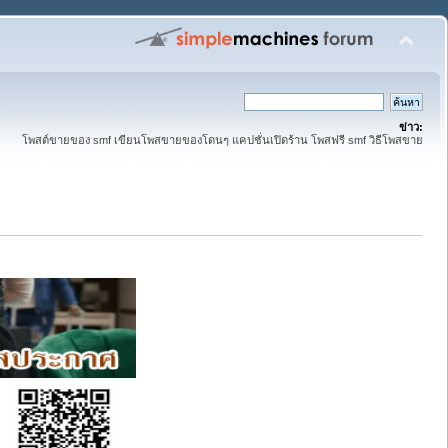
ข่าว:
โพสต์ขายของ smf เขียนโพสขายของโดนๆ แคปชั่นเปิดร้าน โพสฟรี smf วิธีโพสขาย